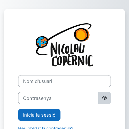
Ves al contingut principal
Inicia la ses
Nom d'usuari
Contrasenya
Inicia la sessió
Heu oblidat la contrasenya?